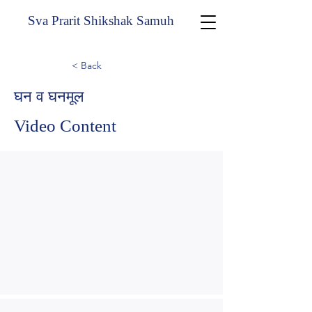
Sva Prarit Shikshak Samuh
< Back
घन व घनमूल
Video Content